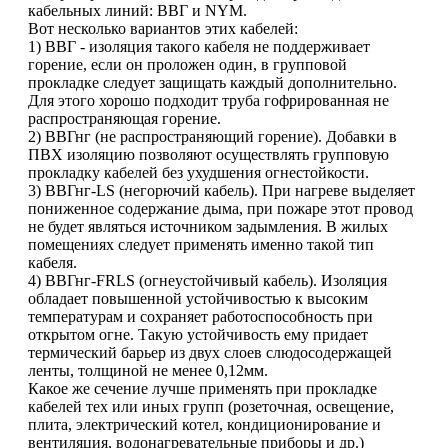
кабельных линий: ВВГ и NYM.
Вот несколько вариантов этих кабелей:
1) ВВГ - изоляция такого кабеля не поддерживает
горение, если он проложен один, в групповой
прокладке следует защищать каждый дополнительно.
Для этого хорошо подходит труба гофрированная не
распространяющая горение.
2) ВВГнг (не распространяющий горение). Добавки в
ПВХ изоляцию позволяют осуществлять групповую
прокладку кабелей без ухудшения огнестойкости.
3) ВВГнг-LS (негорючий кабель). При нагреве выделяет
пониженное содержание дыма, при пожаре этот провод
не будет являться источником задымления. В жилых
помещениях следует применять именно такой тип
кабеля.
4) ВВГнг-FRLS (огнеустойчивый кабель). Изоляция
обладает повышенной устойчивостью к высоким
температурам и сохраняет работоспособность при
открытом огне. Такую устойчивость ему придает
термический барьер из двух слоев слюдосодержащей
ленты, толщиной не менее 0,12мм.
Какое же сечение лучше применять при прокладке
кабелей тех или иных групп (розеточная, освещение,
плита, электрический котел, кондиционирование и
вентиляция, водонагревательные приборы и др.)