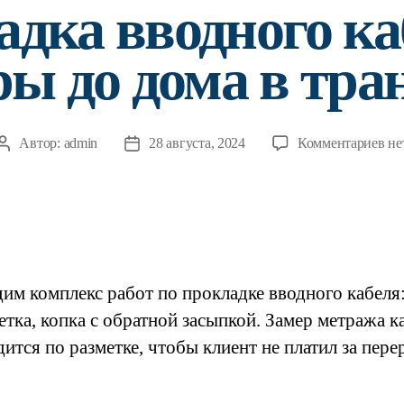
дка вводного ка
ры до дома в тра
к
Автор:
admin
28 августа, 2024
Комментариев
не
Автор
Дата
за
записи
записи
Пр
вв
каб
от
оп
им комплекс работ по прокладке вводного кабеля:
до
до
етка, копка с обратной засыпкой. Замер метража к
в
ится по разметке, чтобы клиент не платил за пере
тр