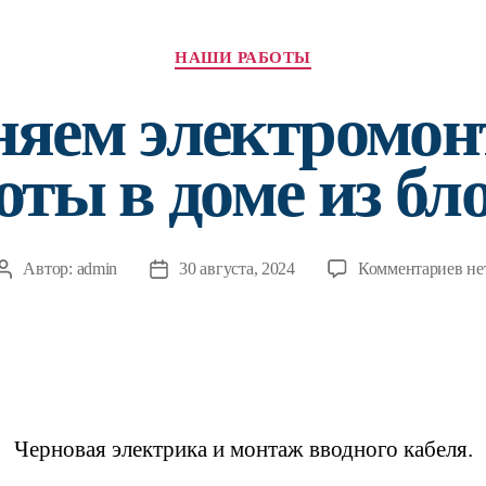
Рубрики
НАШИ РАБОТЫ
яем электромо
оты в доме из бл
к
Автор:
admin
30 августа, 2024
Комментариев
не
Автор
Дата
за
записи
записи
Вы
эл
ра
в
до
Черновая электрика и монтаж вводного кабеля.
из
бл