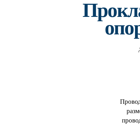
Прокла
опо
Провод
разм
провод