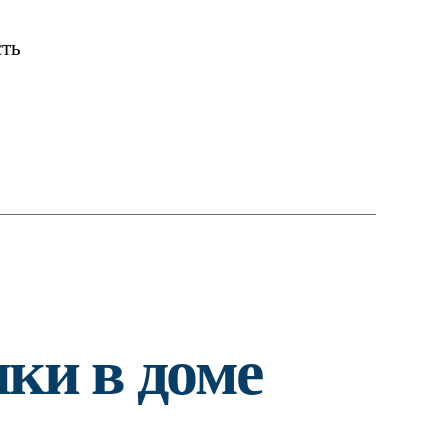
му
сть
ки в доме