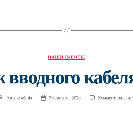
Рубрики
НАШИ РАБОТЫ
 вводного кабеля
к
Автор:
admin
30 августа, 2024
Комментариев
не
Автор
Дата
за
записи
записи
Мо
вв
каб