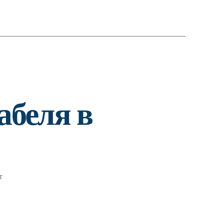
абеля в
т
писи
рианты
окладки