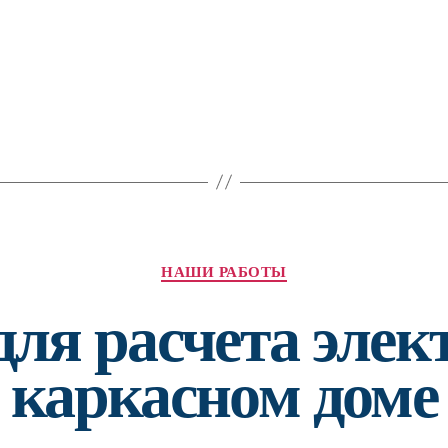
каб
в
тр
до
до
Рубрики
НАШИ РАБОТЫ
для расчета элек
каркасном доме