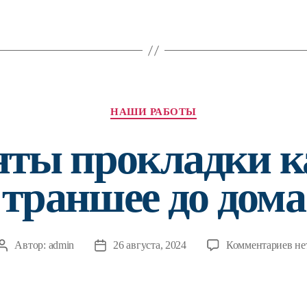
Рубрики
НАШИ РАБОТЫ
ты прокладки к
траншее до дома
к
Автор:
admin
26 августа, 2024
Комментариев
не
Автор
Дата
за
записи
записи
Ва
пр